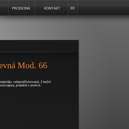
revná Mod. 66
 materiálu, celopodšívkovaná, 2 boční
ová kapsa, pratelné v pračce.