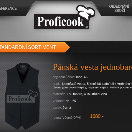
TANDARDNÍ SORTIMENT
Pánská vesta jednoba
objednací číslo:
mod. 66
popis:
jednořadá vesta, 5 knoflíků,zadní díl z vrchního
dvouvýpustkové kapsy, náprsní kapsa, vnitřní podšívk
materiál:
55% trevira, 45% střižní vlna
velikosti:
44 - 60
barvy:
černá
1680,-
cena (včetně DPH):