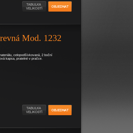
arevná Mod. 1232
materiálu, celopodšívkovaná, 2 boční
ová kapsa, pratelné v pračce.