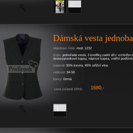
Dámská vesta jednob
objednací číslo:
mod. 1232
popis:
jednořadá vesta, 3 knoflíky,zadní díl z vrchního 
dvouvýpustkové kapsy, náprsní kapsa, vnitřní podšívk
materiál:
55% trevira, 45% střižní vlna
velikosti:
34-50
barvy:
černá
1680,-
cena (včetně DPH):