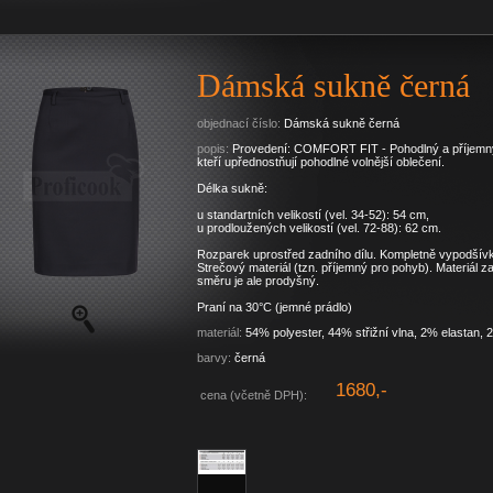
Dámská sukně černá
objednací číslo:
Dámská sukně černá
popis:
Provedení: COMFORT FIT - Pohodlný a příjemný 
kteří upřednostňují pohodlné volnější oblečení.
Délka sukně:
u standartních velikostí (vel. 34-52): 54 cm,
u prodloužených velikostí (vel. 72-88): 62 cm.
Rozparek uprostřed zadního dílu. Kompletně vypodšív
Strečový materiál (tzn. příjemný pro pohyb). Materiál za
směru je ale prodyšný.
Praní na 30°C (jemné prádlo)
materiál:
54% polyester, 44% střižní vlna, 2% elastan, 
barvy:
černá
1680,-
cena (včetně DPH):