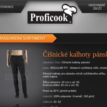
TANDARDNÍ SORTIMENT
Číšnické kalhoty páns
objednací číslo:
číšnické kalhoty pánské
popis:
REGULAR FIT - Moderní vyštíhlený střih, vhodn
Pánské kalhoty pro obsluhu mírně vyštíhleného střihu,
zadní kapsa.
Šířka nohavice: 42 cm u vel. 50.
Kroková délka: 82 cm u vel. 50.
Praní na 30°C (jemné prádlo)
materiál:
100% polyester. Gramáž: 190 g/m2
velikosti:
42- 62