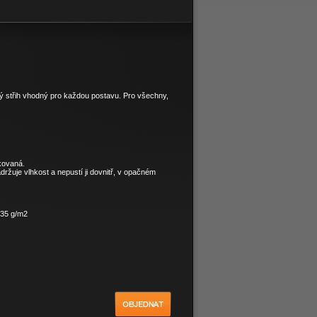
střih vhodný pro každou postavu. Pro všechny,
kovaná.
držuje vlhkost a nepustí ji dovnitř, v opačném
235 g/m2