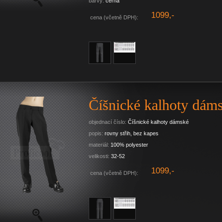
barvy:
černá
1099,-
cena (včetně DPH):
Číšnické kalhoty dám
objednací číslo:
Číšnické kalhoty dámské
popis:
rovny střih, bez kapes
materiál:
100% polyester
velikosti:
32-52
1099,-
cena (včetně DPH):